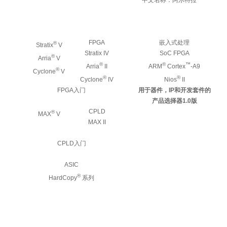
中文名称：阿尔特拉
FPGA
嵌入式处理
®
Stratix
V
Stratix IV
SoC FPGA
®
Arria
V
®
®
™
Arria
II
ARM
Cortex
-A9
®
Cyclone
V
®
®
Cyclone
IV
Nios
II
FPGA入门
用于器件，IP和开发套件的
产品选择器1.0版
CPLD
®
MAX
V
MAX II
CPLD入门
ASIC
®
HardCopy
系列