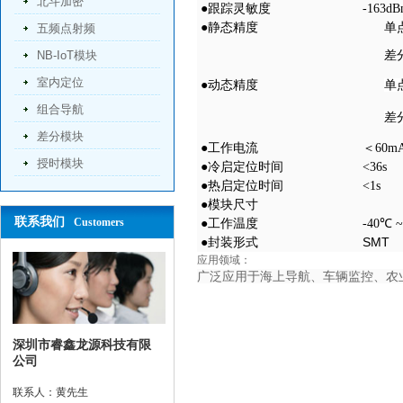
北斗加密
●跟踪灵敏度
-163d
●静态精度
单点
五频点射频
NB-IoT模块
差分
室内定位
●动态精度
单点
组合导航
差分
差分模块
●工作电流
＜60m
授时模块
●冷启定位时间
<36s
●热启定位时间
<1s
●模块尺寸
联系我们
Customers
●工作温度
-40℃ 
SMT
●封装形式
应用领域：
广泛应用于海上导航、车辆监控、农
深圳市睿鑫龙源科技有限
公司
联系人：黄先生