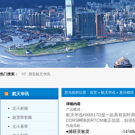
热门搜索：
ST
西安航天华讯
您当前的位置：
首页
»
航天华讯
»
差分模块
航天华讯
详细内容
北斗射频
产品概述：
航天华迅HX6517D是一款具有实
超宽带射频
CORS网络的RTCM修正信息，自
性能指标：
北斗基带
●捕获灵敏度
-147d